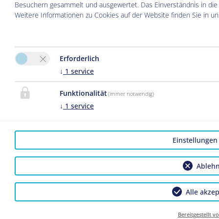
Besuchern gesammelt und ausgewertet. Das Einverständnis in die 
Weitere Informationen zu Cookies auf der Website finden Sie in u
Erforderlich
↓
1
service
Funktionalität
(immer notwendig)
↓
1
service
Einstellungen
Ableh
Alle akzep
Bereitgestellt v